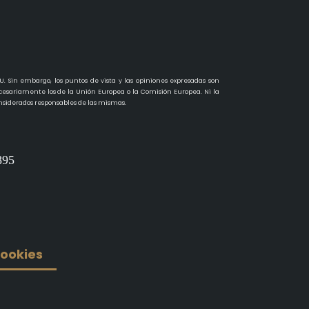
. Sin embargo, los puntos de vista y las opiniones expresadas son
cesariamente los de la Unión Europea o la Comisión Europea. Ni la
siderados responsables de las mismas.
895
cookies